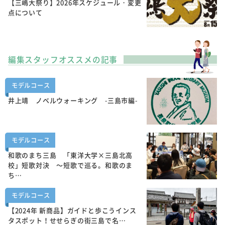
【三嶋大祭り】2026年スケジュール・変更
点について
編集スタッフオススメの記事
モデルコース
井上靖 ノベルウォーキング -三島市編-
モデルコース
和歌のまち三島 「東洋大学×三島北高
校」短歌対決 ～短歌で巡る。和歌のま
ち…
モデルコース
【2024年 新商品】ガイドと歩こうインス
タスポット！せせらぎの街三島で名…