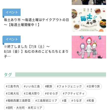
イベント
毎土あり市 ～毎週土曜はテイクアウトの日
～【毎週土曜開催中！】
イベント
※終了しました【7/8（土）～
8/18（金）】ねむの木のこどもたちとまり
子…
タグ
#三島市内
#いいね三島
#朝旅
#フォトジェニック
#日帰り旅
#三嶋大社
#三嶋大祭り
#せせらぎ
#アクティビティ
#箱根西麓三島野菜
#三島駅前エリア
#夏
#うなぎ
#和食
#田町・大社町・本町エリア