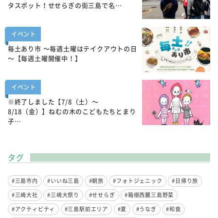
タスポット！せせらぎの街三島で名…
イベント
毎土あり市 ～毎週土曜はテイクアウトの日
～【毎週土曜開催中！】
イベント
※終了しました【7/8（土）～
8/18（金）】ねむの木のこどもたちとまり
子…
タグ
#三島市内
#いいね三島
#朝旅
#フォトジェニック
#日帰り旅
#三嶋大社
#三嶋大祭り
#せせらぎ
#箱根西麓三島野菜
#アクティビティ
#三島駅前エリア
#夏
#うなぎ
#和食