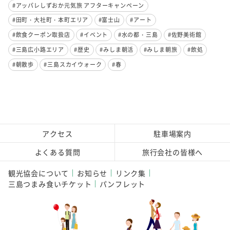
#アッパレしずおか元気旅 アフターキャンペーン
#田町・大社町・本町エリア
#富士山
#アート
#飲食クーポン取扱店
#イベント
#水の都・三島
#佐野美術館
#三島広小路エリア
#歴史
#みしま朝活
#みしま朝旅
#飲処
#朝散歩
#三島スカイウォーク
#春
アクセス
駐車場案内
よくある質問
旅行会社の皆様へ
観光協会について
お知らせ
リンク集
三島つまみ食いチケット
パンフレット