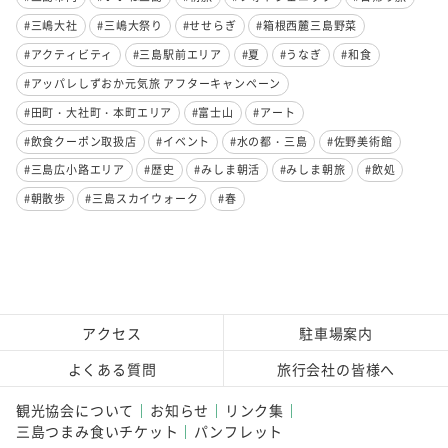
#三嶋大社
#三嶋大祭り
#せせらぎ
#箱根西麓三島野菜
#アクティビティ
#三島駅前エリア
#夏
#うなぎ
#和食
#アッパレしずおか元気旅 アフターキャンペーン
#田町・大社町・本町エリア
#富士山
#アート
#飲食クーポン取扱店
#イベント
#水の都・三島
#佐野美術館
#三島広小路エリア
#歴史
#みしま朝活
#みしま朝旅
#飲処
#朝散歩
#三島スカイウォーク
#春
アクセス
駐車場案内
よくある質問
旅行会社の皆様へ
観光協会について
お知らせ
リンク集
三島つまみ食いチケット
パンフレット