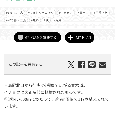
#いいね三島
#フォトジェニック
#三島市内
#富士山
#日帰り旅
#水の都・三島
#無料
#秋
#黄葉
0
MY PLANを編集する
MY PLAN
この記事を共有する
三島駅北口から徒歩8分程度で広がる並木道。
イチョウは大正時代に植樹されたものです。
県道沿い600ｍにわたって、約9ｍ間隔で117本植えられて
います。