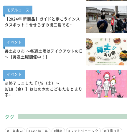
モデルコース
【2024年 新商品】ガイドと歩こうインス
タスポット！せせらぎの街三島で名…
イベント
毎土あり市 ～毎週土曜はテイクアウトの日
～【毎週土曜開催中！】
イベント
※終了しました【7/8（土）～
8/18（金）】ねむの木のこどもたちとまり
子…
タグ
#三島市内
#いいね三島
#朝旅
#フォトジェニック
#日帰り旅