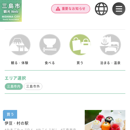
重要なお知らせ
観る・体験
食べる
買う
泊まる・温泉
エリア選択
三島市内
三島市外
買う
伊豆・村の駅
#たまごたっぷりん
#ねこんぶだし
#三島市内