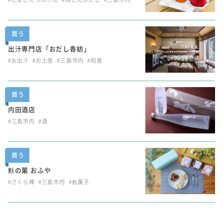
買う
出汁専門店「おだし香紡」
#お出汁
#お土産
#三島市内
#和食
買う
内田酒店
#三島市内
#酒
買う
麩の菓 おふや
#さくら棒
#三島市内
#麩菓子