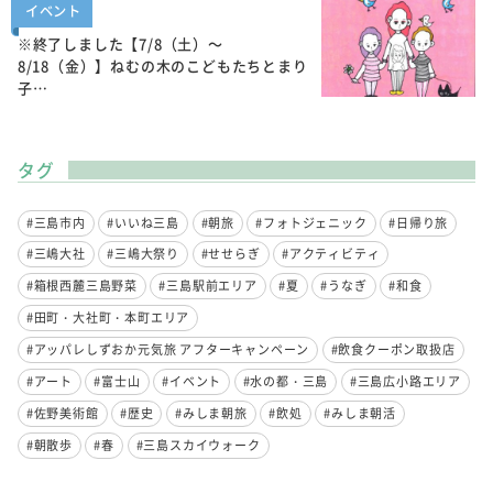
イベント
※終了しました【7/8（土）～
8/18（金）】ねむの木のこどもたちとまり
子…
タグ
#三島市内
#いいね三島
#朝旅
#フォトジェニック
#日帰り旅
#三嶋大社
#三嶋大祭り
#せせらぎ
#アクティビティ
#箱根西麓三島野菜
#三島駅前エリア
#夏
#うなぎ
#和食
#田町・大社町・本町エリア
#アッパレしずおか元気旅 アフターキャンペーン
#飲食クーポン取扱店
#アート
#富士山
#イベント
#水の都・三島
#三島広小路エリア
#佐野美術館
#歴史
#みしま朝旅
#飲処
#みしま朝活
#朝散歩
#春
#三島スカイウォーク