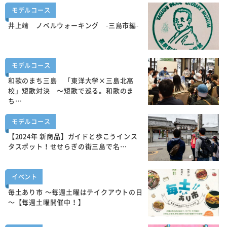
モデルコース
井上靖 ノベルウォーキング -三島市編-
モデルコース
和歌のまち三島 「東洋大学×三島北高
校」短歌対決 ～短歌で巡る。和歌のま
ち…
モデルコース
【2024年 新商品】ガイドと歩こうインス
タスポット！せせらぎの街三島で名…
イベント
毎土あり市 ～毎週土曜はテイクアウトの日
～【毎週土曜開催中！】