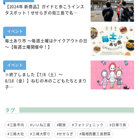
【2024年 新商品】ガイドと歩こうインス
タスポット！せせらぎの街三島で名…
イベント
毎土あり市 ～毎週土曜はテイクアウトの日
～【毎週土曜開催中！】
イベント
※終了しました【7/8（土）～
8/18（金）】ねむの木のこどもたちとまり
子…
タグ
#三島市内
#いいね三島
#朝旅
#フォトジェニック
#日帰り旅
#三嶋大社
#三嶋大祭り
#せせらぎ
#箱根西麓三島野菜