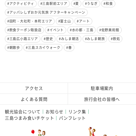
#アクティビティ
#三島駅前エリア
#夏
#うなぎ
#和食
#アッパレしずおか元気旅 アフターキャンペーン
#田町・大社町・本町エリア
#富士山
#アート
#飲食クーポン取扱店
#イベント
#水の都・三島
#佐野美術館
#三島広小路エリア
#歴史
#みしま朝活
#みしま朝旅
#飲処
#朝散歩
#三島スカイウォーク
#春
アクセス
駐車場案内
よくある質問
旅行会社の皆様へ
観光協会について
お知らせ
リンク集
三島つまみ食いチケット
パンフレット