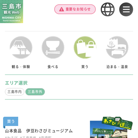
重要なお知らせ
観る・体験
食べる
買う
泊まる・温泉
エリア選択
三島市内
三島市外
買う
山本食品 伊豆わさびミュージアム
#わさび
#三島市外
#函南町