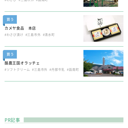
買う
カメヤ食品 本店
#わさび漬け
#三島市外
#清水町
買う
酪農王国オラッチェ
#ソフトクリーム
#三島市外
#丹那牛乳
#函南町
PR記事