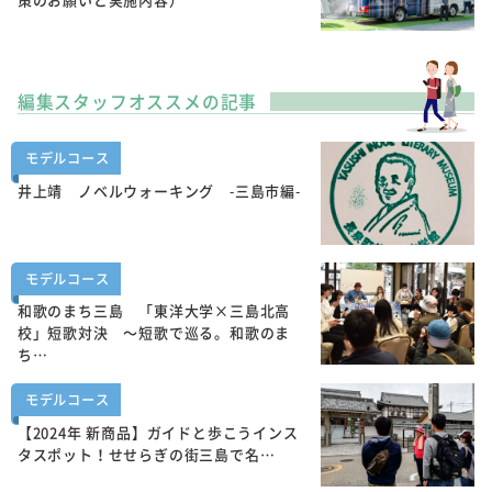
編集スタッフオススメの記事
モデルコース
井上靖 ノベルウォーキング -三島市編-
モデルコース
和歌のまち三島 「東洋大学×三島北高
校」短歌対決 ～短歌で巡る。和歌のま
ち…
モデルコース
【2024年 新商品】ガイドと歩こうインス
タスポット！せせらぎの街三島で名…