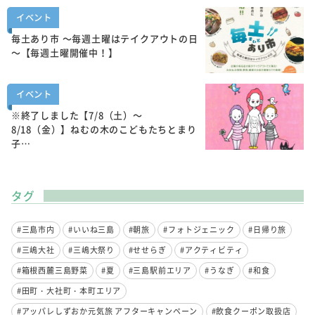
イベント
毎土あり市 ～毎週土曜はテイクアウトの日
～【毎週土曜開催中！】
イベント
※終了しました【7/8（土）～
8/18（金）】ねむの木のこどもたちとまり
子…
タグ
#三島市内
#いいね三島
#朝旅
#フォトジェニック
#日帰り旅
#三嶋大社
#三嶋大祭り
#せせらぎ
#アクティビティ
#箱根西麓三島野菜
#夏
#三島駅前エリア
#うなぎ
#和食
#田町・大社町・本町エリア
#アッパレしずおか元気旅 アフターキャンペーン
#飲食クーポン取扱店