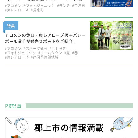
#アロメン
#フォトジェニック
#ランチ
#三島市
#東レアローズ
#長泉町
特集
アロメンの休日・東レアローズ男子バレー
ボール選手が観光スポットをご紹介！
#アロメン
#スポーツ観光
#せせらぎ
#フォトジェニック
#ホームタウン
#夏
#春
#東レアローズ
#静岡県東部地域
PR記事