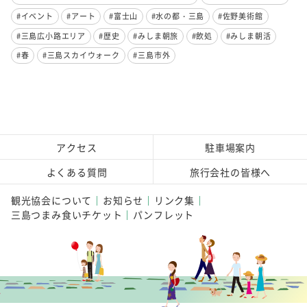
#イベント
#アート
#富士山
#水の都・三島
#佐野美術館
#三島広小路エリア
#歴史
#みしま朝旅
#飲処
#みしま朝活
#春
#三島スカイウォーク
#三島市外
アクセス
駐車場案内
よくある質問
旅行会社の皆様へ
観光協会について
お知らせ
リンク集
三島つまみ食いチケット
パンフレット