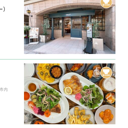
ー）
島市内