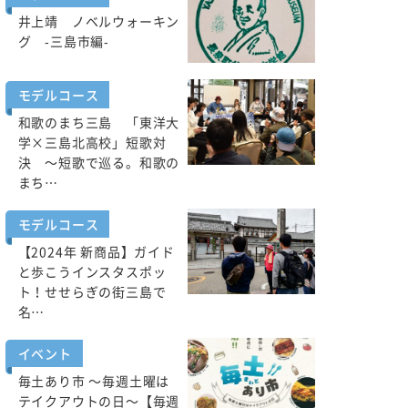
井上靖 ノベルウォーキン
グ -三島市編-
モデルコース
和歌のまち三島 「東洋大
学×三島北高校」短歌対
決 ～短歌で巡る。和歌の
まち…
モデルコース
【2024年 新商品】ガイド
と歩こうインスタスポッ
ト！せせらぎの街三島で
名…
イベント
毎土あり市 ～毎週土曜は
テイクアウトの日～【毎週