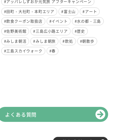
#アッパレしずおか元気旅 アフターキャンペーン
#田町・大社町・本町エリア
#富士山
#アート
#飲食クーポン取扱店
#イベント
#水の都・三島
#佐野美術館
#三島広小路エリア
#歴史
#みしま朝活
#みしま朝旅
#飲処
#朝散歩
#三島スカイウォーク
#春
よくある質問