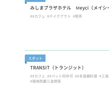
みしまプラザホテル Meyci（メイシ
##カフェ
#テイクアウト
#喫茶
スポット
TRANSIT（トランジット）
##カフェ
##ペット同伴可
##多国籍料理
#三
#箱根西麓三島野菜