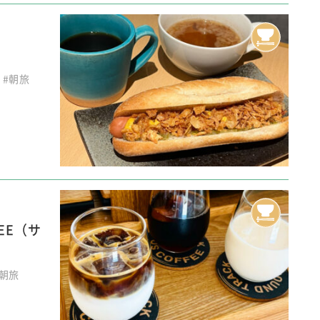
#朝旅
FEE（サ
#朝旅