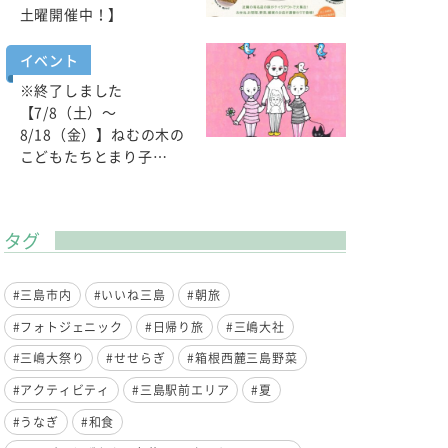
土曜開催中！】
イベント
※終了しました
【7/8（土）～
8/18（金）】ねむの木の
こどもたちとまり子…
タグ
#三島市内
#いいね三島
#朝旅
#フォトジェニック
#日帰り旅
#三嶋大社
#三嶋大祭り
#せせらぎ
#箱根西麓三島野菜
#アクティビティ
#三島駅前エリア
#夏
#うなぎ
#和食