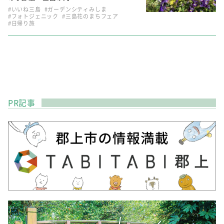
#いいね三島
#ガーデンシティみしま
#フォトジェニック
#三島花のまちフェア
#日帰り旅
PR記事