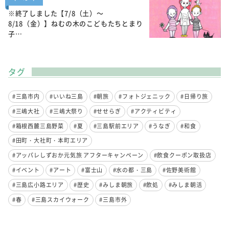
※終了しました【7/8（土）～
8/18（金）】ねむの木のこどもたちとまり
子…
タグ
#三島市内
#いいね三島
#朝旅
#フォトジェニック
#日帰り旅
#三嶋大社
#三嶋大祭り
#せせらぎ
#アクティビティ
#箱根西麓三島野菜
#夏
#三島駅前エリア
#うなぎ
#和食
#田町・大社町・本町エリア
#アッパレしずおか元気旅 アフターキャンペーン
#飲食クーポン取扱店
#イベント
#アート
#富士山
#水の都・三島
#佐野美術館
#三島広小路エリア
#歴史
#みしま朝旅
#飲処
#みしま朝活
#春
#三島スカイウォーク
#三島市外