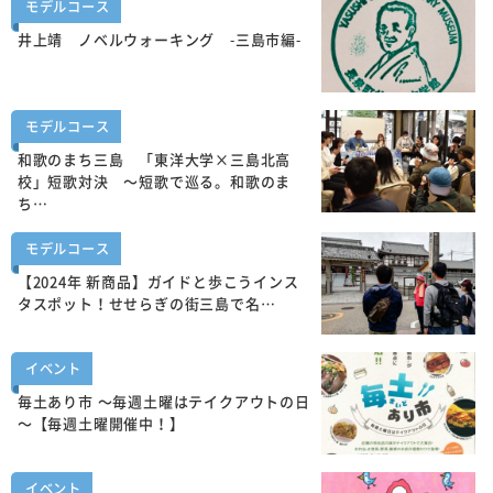
モデルコース
井上靖 ノベルウォーキング -三島市編-
モデルコース
和歌のまち三島 「東洋大学×三島北高
校」短歌対決 ～短歌で巡る。和歌のま
ち…
モデルコース
【2024年 新商品】ガイドと歩こうインス
タスポット！せせらぎの街三島で名…
イベント
毎土あり市 ～毎週土曜はテイクアウトの日
～【毎週土曜開催中！】
イベント