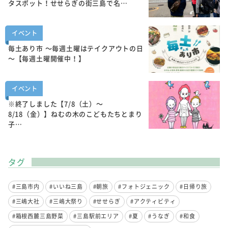
タスポット！せせらぎの街三島で名…
イベント
毎土あり市 ～毎週土曜はテイクアウトの日
～【毎週土曜開催中！】
イベント
※終了しました【7/8（土）～
8/18（金）】ねむの木のこどもたちとまり
子…
タグ
#三島市内
#いいね三島
#朝旅
#フォトジェニック
#日帰り旅
#三嶋大社
#三嶋大祭り
#せせらぎ
#アクティビティ
#箱根西麓三島野菜
#三島駅前エリア
#夏
#うなぎ
#和食