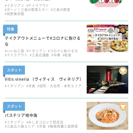
#イタリアン
#テイクアウト
#ボーノ！三島の野菜たち！
#三島の野菜
#佐野美術館
特集
テイクアウトメニューで#コロナに負ける
な
#いいね三島
#イタリアン
#コロナに負けるな
#テイクアウト
#三島応援飯
#中華
#和食
スポット
Vitis vineria （ヴィティス ヴィネリア）
#イタリアン
#洋食
#田町・大社町・本町エリア
スポット
パステリア地中海
#イタリアン
#みしまコロッケ認定店
#三島広小路エリア
#洋食
#箱根西麓三島野菜