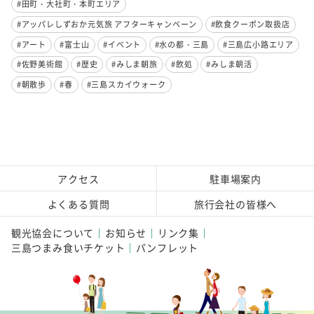
#田町・大社町・本町エリア
#アッパレしずおか元気旅 アフターキャンペーン
#飲食クーポン取扱店
#アート
#富士山
#イベント
#水の都・三島
#三島広小路エリア
#佐野美術館
#歴史
#みしま朝旅
#飲処
#みしま朝活
#朝散歩
#春
#三島スカイウォーク
アクセス
駐車場案内
よくある質問
旅行会社の皆様へ
観光協会について
お知らせ
リンク集
三島つまみ食いチケット
パンフレット