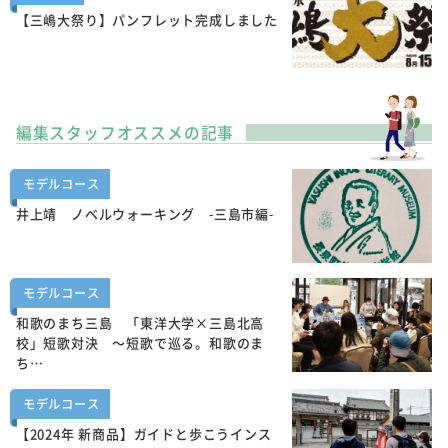
【三嶋大祭り】パンフレット完成しました
編集スタッフオススメの記事
モデルコース
井上靖 ノベルウォーキング -三島市編-
モデルコース
和歌のまち三島 「東洋大学×三島北高
校」短歌対決 ～短歌で巡る。和歌のま
ち…
モデルコース
【2024年 新商品】ガイドと歩こうインス