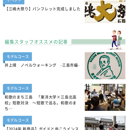
イベント
【三嶋大祭り】パンフレット完成しました
編集スタッフオススメの記事
モデルコース
井上靖 ノベルウォーキング -三島市編-
モデルコース
和歌のまち三島 「東洋大学×三島北高
校」短歌対決 ～短歌で巡る。和歌のま
ち…
モデルコース
【2024年 新商品】ガイドと歩こうインス