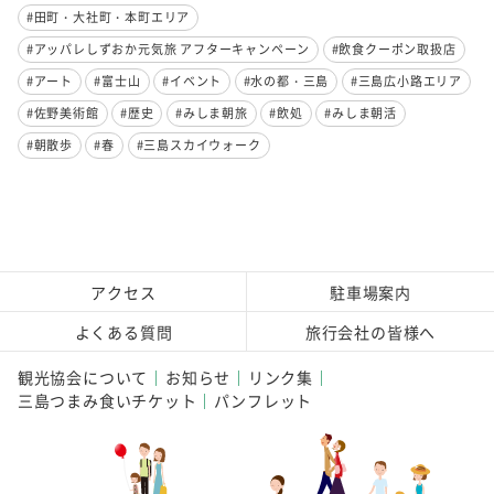
#田町・大社町・本町エリア
#アッパレしずおか元気旅 アフターキャンペーン
#飲食クーポン取扱店
#アート
#富士山
#イベント
#水の都・三島
#三島広小路エリア
#佐野美術館
#歴史
#みしま朝旅
#飲処
#みしま朝活
#朝散歩
#春
#三島スカイウォーク
アクセス
駐車場案内
よくある質問
旅行会社の皆様へ
観光協会について
お知らせ
リンク集
三島つまみ食いチケット
パンフレット