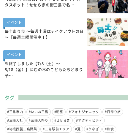
タスポット！せせらぎの街三島で名…
イベント
毎土あり市 ～毎週土曜はテイクアウトの日
～【毎週土曜開催中！】
イベント
※終了しました【7/8（土）～
8/18（金）】ねむの木のこどもたちとまり
子…
タグ
#三島市内
#いいね三島
#朝旅
#フォトジェニック
#日帰り旅
#三嶋大社
#三嶋大祭り
#せせらぎ
#アクティビティ
#箱根西麓三島野菜
#三島駅前エリア
#夏
#うなぎ
#和食