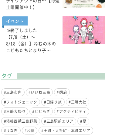
テイクアウトの日～【毎週
土曜開催中！】
イベント
※終了しました
【7/8（土）～
8/18（金）】ねむの木の
こどもたちとまり子…
タグ
#三島市内
#いいね三島
#朝旅
#フォトジェニック
#日帰り旅
#三嶋大社
#三嶋大祭り
#せせらぎ
#アクティビティ
#箱根西麓三島野菜
#三島駅前エリア
#夏
#うなぎ
#和食
#田町・大社町・本町エリア