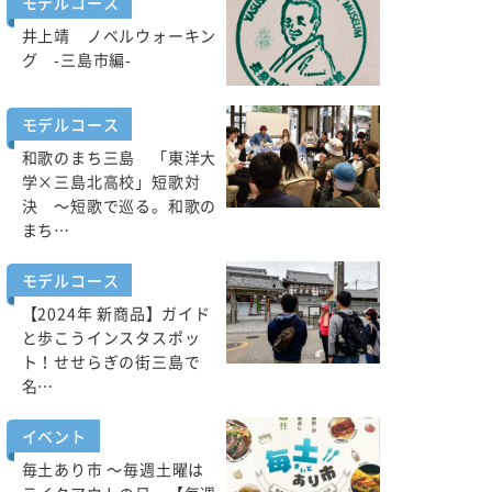
モデルコース
井上靖 ノベルウォーキン
グ -三島市編-
モデルコース
和歌のまち三島 「東洋大
学×三島北高校」短歌対
決 ～短歌で巡る。和歌の
まち…
モデルコース
【2024年 新商品】ガイド
と歩こうインスタスポッ
ト！せせらぎの街三島で
名…
イベント
毎土あり市 ～毎週土曜は