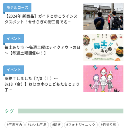
モデルコース
【2024年 新商品】ガイドと歩こうインス
タスポット！せせらぎの街三島で名…
イベント
毎土あり市 ～毎週土曜はテイクアウトの日
～【毎週土曜開催中！】
イベント
※終了しました【7/8（土）～
8/18（金）】ねむの木のこどもたちとまり
子…
タグ
#三島市内
#いいね三島
#朝旅
#フォトジェニック
#日帰り旅