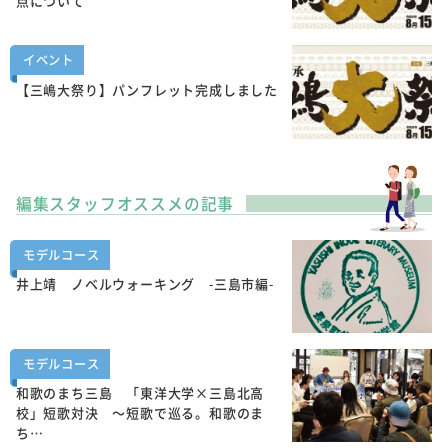
点について
イベント
【三嶋大祭り】パンフレット完成しました
編集スタッフオススメの記事
モデルコース
井上靖 ノベルウォーキング -三島市編-
モデルコース
和歌のまち三島 「東洋大学×三島北高
校」短歌対決 ～短歌で巡る。和歌のま
ち…