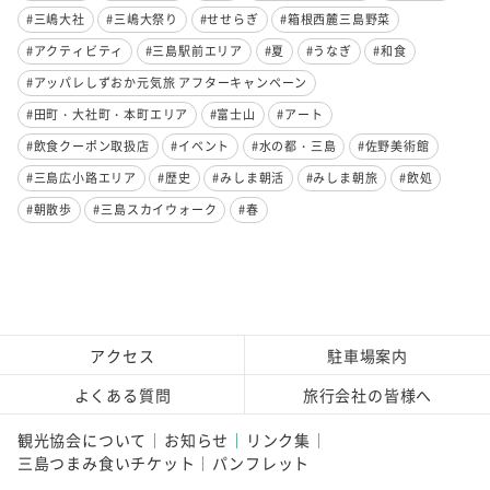
#三嶋大社
#三嶋大祭り
#せせらぎ
#箱根西麓三島野菜
#アクティビティ
#三島駅前エリア
#夏
#うなぎ
#和食
#アッパレしずおか元気旅 アフターキャンペーン
#田町・大社町・本町エリア
#富士山
#アート
#飲食クーポン取扱店
#イベント
#水の都・三島
#佐野美術館
#三島広小路エリア
#歴史
#みしま朝活
#みしま朝旅
#飲処
#朝散歩
#三島スカイウォーク
#春
アクセス
駐車場案内
よくある質問
旅行会社の皆様へ
観光協会について
お知らせ
リンク集
三島つまみ食いチケット
パンフレット