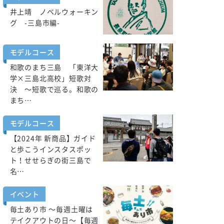
井上靖 ノベルウォーキン
グ -三島市編-
モデルコース
和歌のまち三島 「東洋大
学×三島北高校」短歌対
決 ～短歌で巡る。和歌の
まち…
モデルコース
【2024年 新商品】ガイド
と歩こうインスタスポッ
ト！せせらぎの街三島で
名…
イベント
毎土あり市 ～毎週土曜は
テイクアウトの日～【毎週