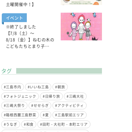
土曜開催中！】
イベント
※終了しました
【7/8（土）～
8/18（金）】ねむの木の
こどもたちとまり子…
タグ
#三島市内
#いいね三島
#朝旅
#フォトジェニック
#日帰り旅
#三嶋大社
#三嶋大祭り
#せせらぎ
#アクティビティ
#箱根西麓三島野菜
#夏
#三島駅前エリア
#うなぎ
#和食
#田町・大社町・本町エリア