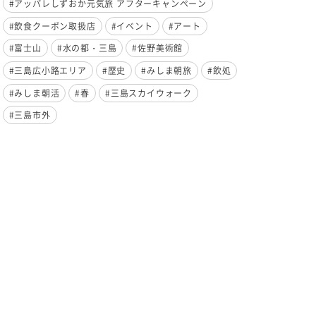
#アッパレしずおか元気旅 アフターキャンペーン
#飲食クーポン取扱店
#イベント
#アート
#富士山
#水の都・三島
#佐野美術館
#三島広小路エリア
#歴史
#みしま朝旅
#飲処
#みしま朝活
#春
#三島スカイウォーク
#三島市外