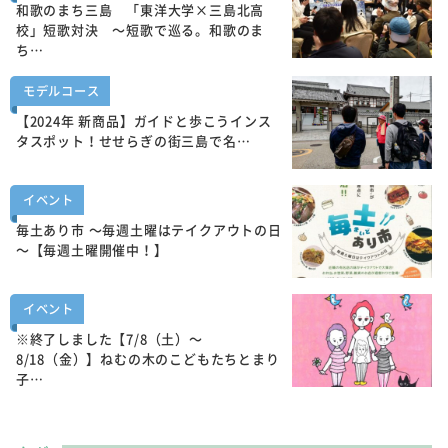
和歌のまち三島 「東洋大学×三島北高
校」短歌対決 ～短歌で巡る。和歌のま
ち…
モデルコース
【2024年 新商品】ガイドと歩こうインス
タスポット！せせらぎの街三島で名…
イベント
毎土あり市 ～毎週土曜はテイクアウトの日
～【毎週土曜開催中！】
イベント
※終了しました【7/8（土）～
8/18（金）】ねむの木のこどもたちとまり
子…