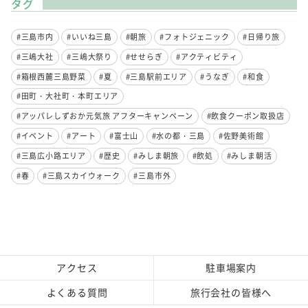
タグ
#三島市内
#いいね三島
#朝旅
#フォトジェニック
#日帰り旅
#三嶋大社
#三嶋大祭り
#せせらぎ
#アクティビティ
#箱根西麓三島野菜
#夏
#三島駅前エリア
#うなぎ
#和食
#田町・大社町・本町エリア
#アッパレしずおか元気旅 アフターキャンペーン
#飲食クーポン取扱店
#イベント
#アート
#富士山
#水の都・三島
#佐野美術館
#三島広小路エリア
#歴史
#みしま朝旅
#飲処
#みしま朝活
#春
#三島スカイウォーク
#三島市外
アクセス
駐車場案内
よくある質問
旅行会社の皆様へ