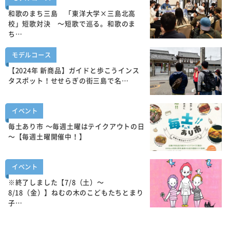
和歌のまち三島 「東洋大学×三島北高
校」短歌対決 ～短歌で巡る。和歌のま
ち…
モデルコース
【2024年 新商品】ガイドと歩こうインス
タスポット！せせらぎの街三島で名…
イベント
毎土あり市 ～毎週土曜はテイクアウトの日
～【毎週土曜開催中！】
イベント
※終了しました【7/8（土）～
8/18（金）】ねむの木のこどもたちとまり
子…