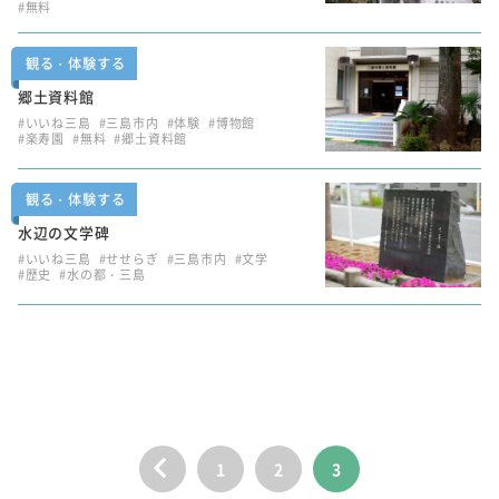
#無料
観る・体験する
郷土資料館
#いいね三島
#三島市内
#体験
#博物館
#楽寿園
#無料
#郷土資料館
観る・体験する
水辺の文学碑
#いいね三島
#せせらぎ
#三島市内
#文学
#歴史
#水の都・三島
1
2
3