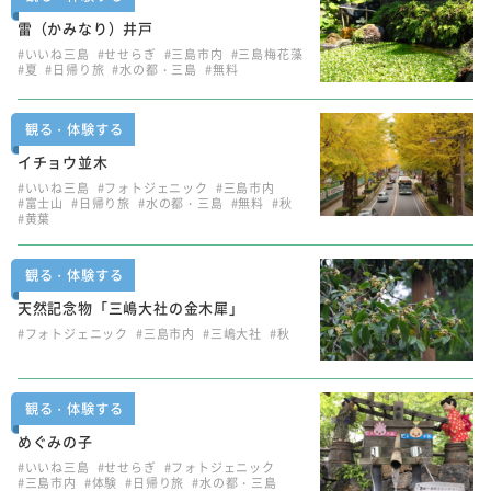
雷（かみなり）井戸
#いいね三島
#せせらぎ
#三島市内
#三島梅花藻
#夏
#日帰り旅
#水の都・三島
#無料
観る・体験する
イチョウ並木
#いいね三島
#フォトジェニック
#三島市内
#富士山
#日帰り旅
#水の都・三島
#無料
#秋
#黄葉
観る・体験する
天然記念物「三嶋大社の金木犀」
#フォトジェニック
#三島市内
#三嶋大社
#秋
観る・体験する
めぐみの子
#いいね三島
#せせらぎ
#フォトジェニック
#三島市内
#体験
#日帰り旅
#水の都・三島