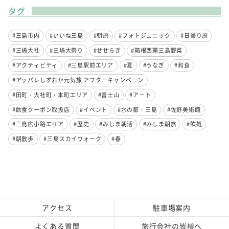
タグ
#三島市内
#いいね三島
#朝旅
#フォトジェニック
#日帰り旅
#三嶋大社
#三嶋大祭り
#せせらぎ
#箱根西麓三島野菜
#アクティビティ
#三島駅前エリア
#夏
#うなぎ
#和食
#アッパレしずおか元気旅 アフターキャンペーン
#田町・大社町・本町エリア
#富士山
#アート
#飲食クーポン取扱店
#イベント
#水の都・三島
#佐野美術館
#三島広小路エリア
#歴史
#みしま朝活
#みしま朝旅
#飲処
#朝散歩
#三島スカイウォーク
#春
アクセス
駐車場案内
よくある質問
旅行会社の皆様へ