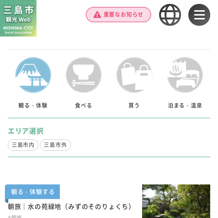
重要なお知らせ
観る・体験
食べる
買う
泊まる・温泉
エリア選択
三島市内
三島市外
観る・体験する
朝旅｜水の苑緑地（みずのそのりょくち）
#朝旅