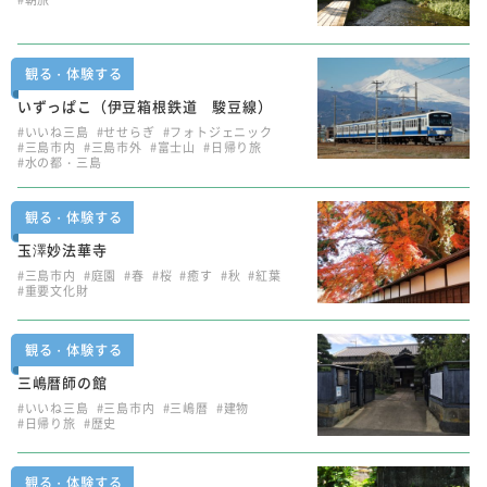
観る・体験する
いずっぱこ（伊豆箱根鉄道 駿豆線）
#いいね三島
#せせらぎ
#フォトジェニック
#三島市内
#三島市外
#富士山
#日帰り旅
#水の都・三島
観る・体験する
玉澤妙法華寺
#三島市内
#庭園
#春
#桜
#癒す
#秋
#紅葉
#重要文化財
観る・体験する
三嶋暦師の館
#いいね三島
#三島市内
#三嶋暦
#建物
#日帰り旅
#歴史
観る・体験する