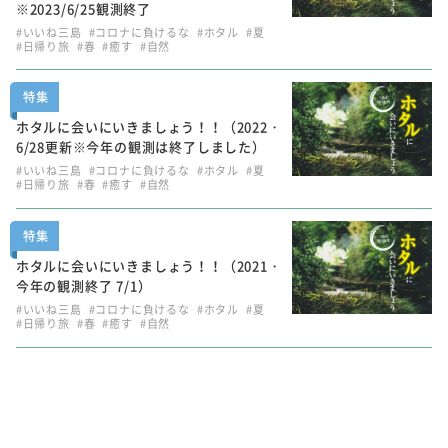
※2023/6/25観測終了
#いいね三島
#コロナに負けるな
#ホタル
#夏
#日帰り旅
#春
#癒す
#自然
特集
ホタルに会いにいきましょう！！（2022・
6/28更新※今年の観測は終了しました）
#いいね三島
#コロナに負けるな
#ホタル
#夏
#日帰り旅
#春
#癒す
#自然
特集
ホタルに会いにいきましょう！！（2021・
今年の観測終了 7/1）
#いいね三島
#コロナに負けるな
#ホタル
#夏
#日帰り旅
#春
#癒す
#自然