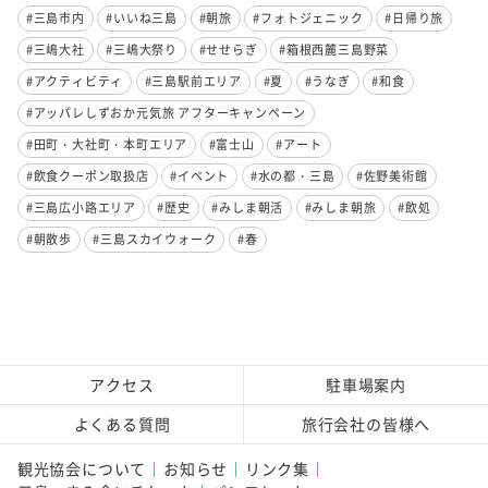
#三島市内
#いいね三島
#朝旅
#フォトジェニック
#日帰り旅
#三嶋大社
#三嶋大祭り
#せせらぎ
#箱根西麓三島野菜
#アクティビティ
#三島駅前エリア
#夏
#うなぎ
#和食
#アッパレしずおか元気旅 アフターキャンペーン
#田町・大社町・本町エリア
#富士山
#アート
#飲食クーポン取扱店
#イベント
#水の都・三島
#佐野美術館
#三島広小路エリア
#歴史
#みしま朝活
#みしま朝旅
#飲処
#朝散歩
#三島スカイウォーク
#春
アクセス
駐車場案内
よくある質問
旅行会社の皆様へ
観光協会について
お知らせ
リンク集