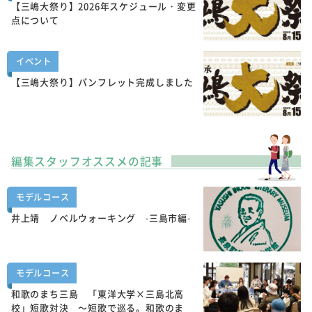
【三嶋大祭り】2026年スケジュール・変更
点について
イベント
【三嶋大祭り】パンフレット完成しました
編集スタッフオススメの記事
モデルコース
井上靖 ノベルウォーキング -三島市編-
モデルコース
和歌のまち三島 「東洋大学×三島北高
校」短歌対決 ～短歌で巡る。和歌のま