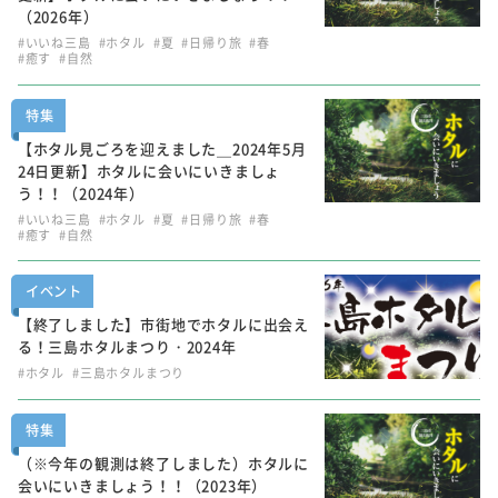
（2026年）
#いいね三島
#ホタル
#夏
#日帰り旅
#春
#癒す
#自然
特集
【ホタル見ごろを迎えました＿2024年5月
24日更新】ホタルに会いにいきましょ
う！！（2024年）
#いいね三島
#ホタル
#夏
#日帰り旅
#春
#癒す
#自然
イベント
【終了しました】市街地でホタルに出会え
る！三島ホタルまつり・2024年
#ホタル
#三島ホタルまつり
特集
（※今年の観測は終了しました）ホタルに
会いにいきましょう！！（2023年）