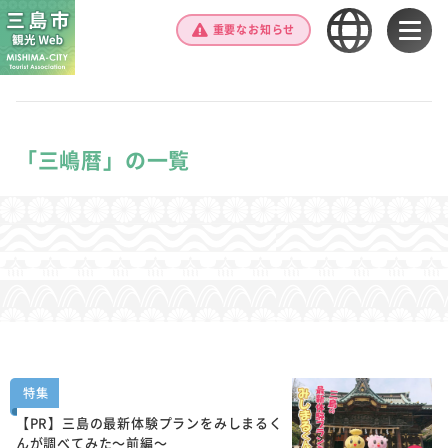
重要なお知らせ
「三嶋暦」の一覧
特集
【PR】三島の最新体験プランをみしまるく
んが調べてみた～前編～