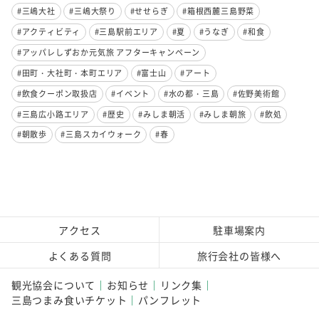
#三嶋大社
#三嶋大祭り
#せせらぎ
#箱根西麓三島野菜
#アクティビティ
#三島駅前エリア
#夏
#うなぎ
#和食
#アッパレしずおか元気旅 アフターキャンペーン
#田町・大社町・本町エリア
#富士山
#アート
#飲食クーポン取扱店
#イベント
#水の都・三島
#佐野美術館
#三島広小路エリア
#歴史
#みしま朝活
#みしま朝旅
#飲処
#朝散歩
#三島スカイウォーク
#春
アクセス
駐車場案内
よくある質問
旅行会社の皆様へ
観光協会について
お知らせ
リンク集
三島つまみ食いチケット
パンフレット