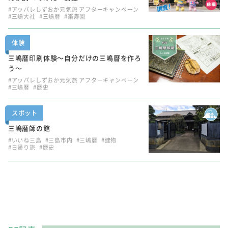
#アッパレしずおか元気旅 アフターキャンペーン
#三嶋大社
#三嶋暦
#楽寿園
体験
三嶋暦印刷体験～自分だけの三嶋暦を作ろ
う～
#アッパレしずおか元気旅 アフターキャンペーン
#三嶋暦
#歴史
スポット
三嶋暦師の館
#いいね三島
#三島市内
#三嶋暦
#建物
#日帰り旅
#歴史