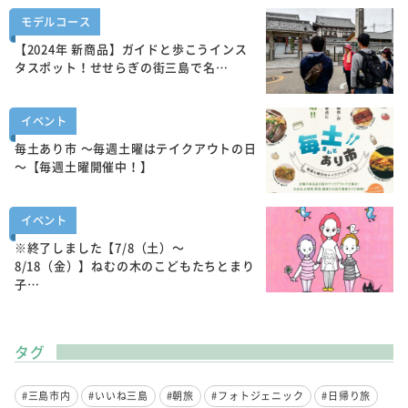
モデルコース
【2024年 新商品】ガイドと歩こうインス
タスポット！せせらぎの街三島で名…
イベント
毎土あり市 ～毎週土曜はテイクアウトの日
～【毎週土曜開催中！】
イベント
※終了しました【7/8（土）～
8/18（金）】ねむの木のこどもたちとまり
子…
タグ
#三島市内
#いいね三島
#朝旅
#フォトジェニック
#日帰り旅