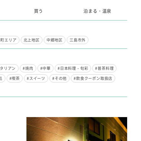
買う
泊まる・温泉
本町エリア
北上地区
中郷地区
三島市外
イタリアン
#焼肉
#中華
#日本料理・旬彩
#普茶料理
処
#喫茶
#スイーツ
#その他
#飲食クーポン取扱店