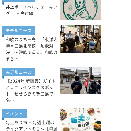
井上靖 ノベルウォーキン
グ -三島市編-
モデルコース
和歌のまち三島 「東洋大
学×三島北高校」短歌対
決 ～短歌で巡る。和歌の
まち…
モデルコース
【2024年 新商品】ガイド
と歩こうインスタスポッ
ト！せせらぎの街三島で
名…
イベント
毎土あり市 ～毎週土曜は
テイクアウトの日～【毎週