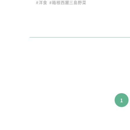
#洋食
#箱根西麓三島野菜
1