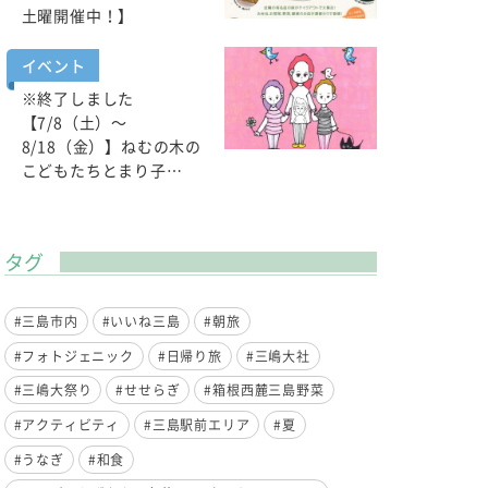
土曜開催中！】
イベント
※終了しました
【7/8（土）～
8/18（金）】ねむの木の
こどもたちとまり子…
タグ
#三島市内
#いいね三島
#朝旅
#フォトジェニック
#日帰り旅
#三嶋大社
#三嶋大祭り
#せせらぎ
#箱根西麓三島野菜
#アクティビティ
#三島駅前エリア
#夏
#うなぎ
#和食