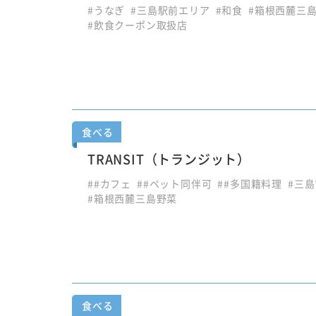
#うなぎ
#三島駅前エリア
#和食
#箱根西麓三
#飲食クーポン取扱店
食べる
TRANSIT（トランジット）
##カフェ
##ペット同伴可
##多国籍料理
#三
#箱根西麓三島野菜
食べる