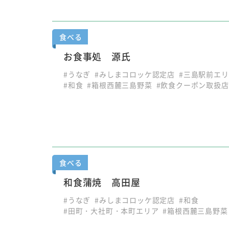
食べる
お食事処 源氏
#うなぎ
#みしまコロッケ認定店
#三島駅前エ
#和食
#箱根西麓三島野菜
#飲食クーポン取扱店
食べる
和食蒲焼 高田屋
#うなぎ
#みしまコロッケ認定店
#和食
#田町・大社町・本町エリア
#箱根西麓三島野菜