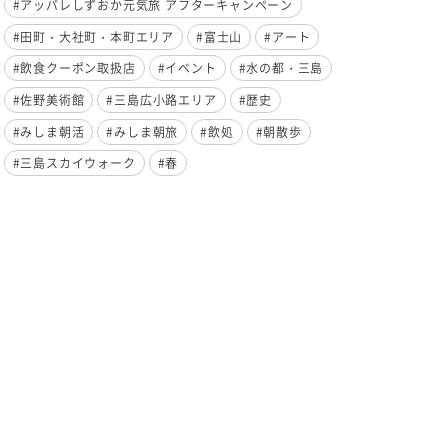
#アッパレしずおか元気旅 アフターキャンペーン
#田町・大社町・本町エリア
#富士山
#アート
#飲食クーポン取扱店
#イベント
#水の都・三島
#佐野美術館
#三島広小路エリア
#歴史
#みしま朝活
#みしま朝旅
#飲処
#朝散歩
#三島スカイウォーク
#春