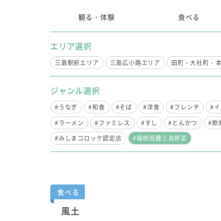
観る・体験
食べる
エリア選択
三島駅前エリア
三島広小路エリア
田町・大社町・
ジャンル選択
#うなぎ
#和食
#そば
#洋食
#フレンチ
#
#ラーメン
#ファミレス
#すし
#とんかつ
#飲
#みしまコロッケ認定店
#箱根西麓三島野菜
食べる
風土