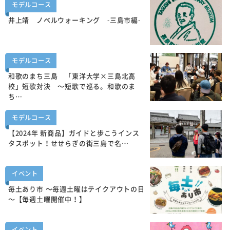
モデルコース
井上靖 ノベルウォーキング -三島市編-
モデルコース
和歌のまち三島 「東洋大学×三島北高
校」短歌対決 ～短歌で巡る。和歌のま
ち…
モデルコース
【2024年 新商品】ガイドと歩こうインス
タスポット！せせらぎの街三島で名…
イベント
毎土あり市 ～毎週土曜はテイクアウトの日
～【毎週土曜開催中！】
イベント