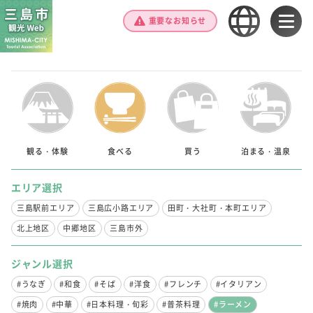
重要なお知らせ
観る・体験
食べる
買う
泊まる・温泉
エリア選択
三島駅前エリア
三島広小路エリア
田町・大社町・本町エリア
北上地区
中郷地区
三島市外
ジャンル選択
#うなぎ
#和食
#そば
#洋食
#フレンチ
#イタリアン
#焼肉
#中華
#日本料理・旬彩
#普茶料理
#ラーメン