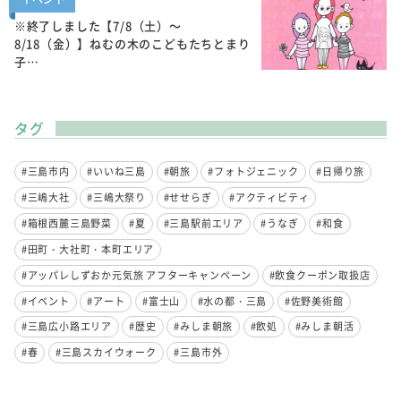
※終了しました【7/8（土）～
8/18（金）】ねむの木のこどもたちとまり
子…
タグ
#三島市内
#いいね三島
#朝旅
#フォトジェニック
#日帰り旅
#三嶋大社
#三嶋大祭り
#せせらぎ
#アクティビティ
#箱根西麓三島野菜
#夏
#三島駅前エリア
#うなぎ
#和食
#田町・大社町・本町エリア
#アッパレしずおか元気旅 アフターキャンペーン
#飲食クーポン取扱店
#イベント
#アート
#富士山
#水の都・三島
#佐野美術館
#三島広小路エリア
#歴史
#みしま朝旅
#飲処
#みしま朝活
#春
#三島スカイウォーク
#三島市外