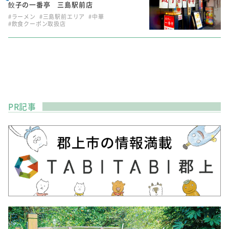
餃子の一番亭 三島駅前店
#ラーメン
#三島駅前エリア
#中華
#飲食クーポン取扱店
PR記事