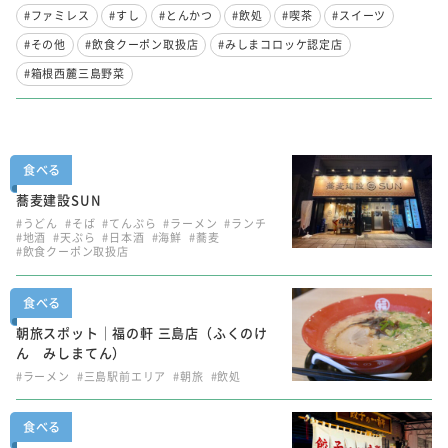
#ファミレス
#すし
#とんかつ
#飲処
#喫茶
#スイーツ
#その他
#飲食クーポン取扱店
#みしまコロッケ認定店
#箱根西麓三島野菜
食べる
蕎麦建設SUN
#うどん
#そば
#てんぷら
#ラーメン
#ランチ
#地酒
#天ぷら
#日本酒
#海鮮
#蕎麦
#飲食クーポン取扱店
食べる
朝旅スポット｜福の軒 三島店（ふくのけ
ん みしまてん）
#ラーメン
#三島駅前エリア
#朝旅
#飲処
食べる