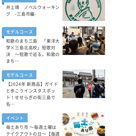
井上靖 ノベルウォーキン
グ -三島市編-
モデルコース
和歌のまち三島 「東洋大
学×三島北高校」短歌対
決 ～短歌で巡る。和歌の
まち…
モデルコース
【2024年 新商品】ガイド
と歩こうインスタスポッ
ト！せせらぎの街三島で
名…
イベント
毎土あり市 ～毎週土曜は
テイクアウトの日～【毎週