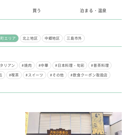
買う
泊まる・温泉
本町エリア
北上地区
中郷地区
三島市外
イタリアン
#焼肉
#中華
#日本料理・旬彩
#普茶料理
処
#喫茶
#スイーツ
#その他
#飲食クーポン取扱店