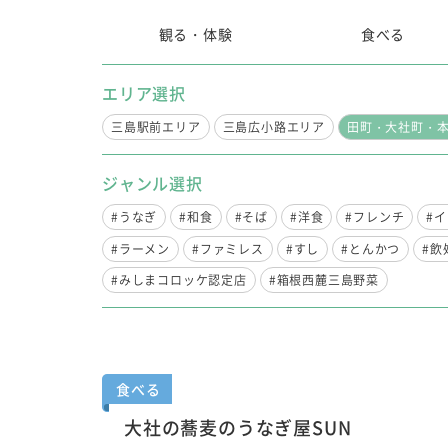
観る・体験
食べる
エリア選択
三島駅前エリア
三島広小路エリア
田町・大社町・
ジャンル選択
#うなぎ
#和食
#そば
#洋食
#フレンチ
#
#ラーメン
#ファミレス
#すし
#とんかつ
#飲
#みしまコロッケ認定店
#箱根西麓三島野菜
食べる
大社の蕎麦のうなぎ屋SUN