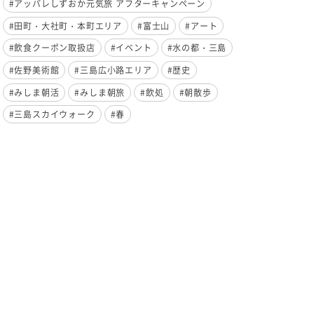
#アッパレしずおか元気旅 アフターキャンペーン
#田町・大社町・本町エリア
#富士山
#アート
#飲食クーポン取扱店
#イベント
#水の都・三島
#佐野美術館
#三島広小路エリア
#歴史
#みしま朝活
#みしま朝旅
#飲処
#朝散歩
#三島スカイウォーク
#春