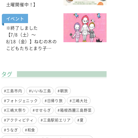
土曜開催中！】
イベント
※終了しました
【7/8（土）～
8/18（金）】ねむの木の
こどもたちとまり子…
タグ
#三島市内
#いいね三島
#朝旅
#フォトジェニック
#日帰り旅
#三嶋大社
#三嶋大祭り
#せせらぎ
#箱根西麓三島野菜
#アクティビティ
#三島駅前エリア
#夏
#うなぎ
#和食