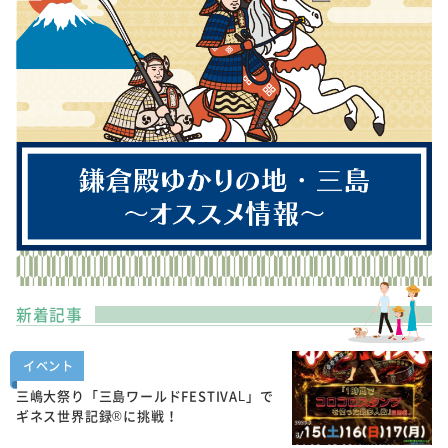
新着記事
イベント
三嶋大祭り「三島ワールドFESTIVAL」で
ギネス世界記録®に挑戦！