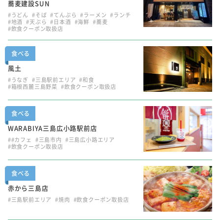
蕎麦建設SUN
#うどん
#そば
#てんぷら
#ラーメン
#ランチ
#地酒
#天ぷら
#日本酒
#海鮮
#蕎麦
#飲食クーポン取扱店
食べる
風土
#うなぎ
#三島駅前エリア
#和食
#箱根西麓三島野菜
#飲食クーポン取扱店
食べる
WARABIYA三島広小路駅前店
##カフェ
#三島市内
#三島広小路エリア
#飲食クーポン取扱店
食べる
赤から三島店
#三島駅前エリア
#焼肉
#飲食クーポン取扱店