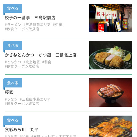
食べる
餃子の一番亭 三島駅前店
#ラーメン
#三島駅前エリア
#中華
#飲食クーポン取扱店
食べる
かさねとんかつ かつ銀 三島北上店
#とんかつ
#北上地区
#和食
#飲食クーポン取扱店
食べる
桜家
#うなぎ
#三島広小路エリア
#飲食クーポン取扱店
食べる
食彩あら川 丸平
#うなぎ
#和食
#田町・大社町・本町エリア