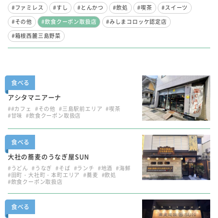
#ファミレス
#すし
#とんかつ
#飲処
#喫茶
#スイーツ
#その他
#飲食クーポン取扱店
#みしまコロッケ認定店
#箱根西麓三島野菜
食べる
アシタマニアーナ
##カフェ
#その他
#三島駅前エリア
#喫茶
#甘味
#飲食クーポン取扱店
食べる
大社の蕎麦のうなぎ屋SUN
#うどん
#うなぎ
#そば
#ランチ
#地酒
#海鮮
#田町・大社町・本町エリア
#蕎麦
#飲処
#飲食クーポン取扱店
食べる