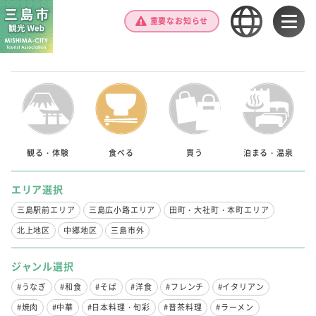
重要なお知らせ
観る・体験
食べる
買う
泊まる・温泉
エリア選択
三島駅前エリア
三島広小路エリア
田町・大社町・本町エリア
北上地区
中郷地区
三島市外
ジャンル選択
#うなぎ
#和食
#そば
#洋食
#フレンチ
#イタリアン
#焼肉
#中華
#日本料理・旬彩
#普茶料理
#ラーメン