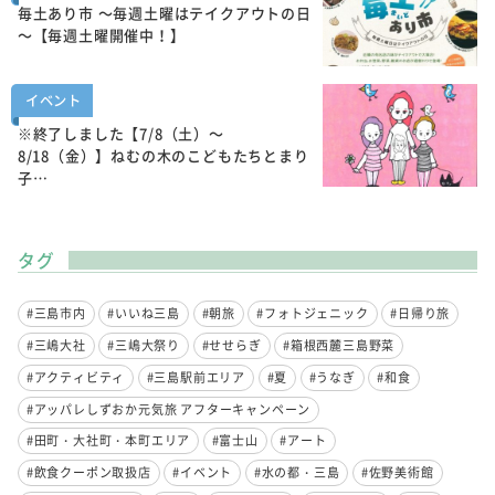
毎土あり市 ～毎週土曜はテイクアウトの日
～【毎週土曜開催中！】
イベント
※終了しました【7/8（土）～
8/18（金）】ねむの木のこどもたちとまり
子…
タグ
#三島市内
#いいね三島
#朝旅
#フォトジェニック
#日帰り旅
#三嶋大社
#三嶋大祭り
#せせらぎ
#箱根西麓三島野菜
#アクティビティ
#三島駅前エリア
#夏
#うなぎ
#和食
#アッパレしずおか元気旅 アフターキャンペーン
#田町・大社町・本町エリア
#富士山
#アート
#飲食クーポン取扱店
#イベント
#水の都・三島
#佐野美術館