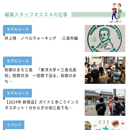
編集スタッフオススメの記事
モデルコース
井上靖 ノベルウォーキング -三島市編-
モデルコース
和歌のまち三島 「東洋大学×三島北高
校」短歌対決 ～短歌で巡る。和歌のま
ち…
モデルコース
【2024年 新商品】ガイドと歩こうインス
タスポット！せせらぎの街三島で名…
イベント